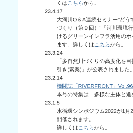
くは
こちら
から。
23.4.17
大河川Q＆A連続セミナー"ど
づくり（第９回）"「河川環境
けるグリーンインフラ活用のポ
ます。詳しくは
こちら
から。
23.3.24
「多自然川づくりの高度化を目
引き(素案)」が公表されました
23.2.14
機関誌「RIVERFRONT」Vol.96
本号の特集は「多様な主体と進
23.1.5
水循環シンポジウム2022が1月
開催されます。
詳しくは
こちら
から。